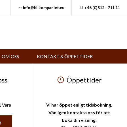
info@bilkompaniet.eu
+46 (0)512 - 711 11
OM OSS
KONTAKT & ÖPPETTIDER
oss
Öppettider
1 Vara
Vi har öppet enligt tidsbokning.
Vänligen kontakta oss för att
boka din visning.
g