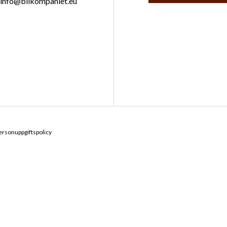
info@bilkompaniet.eu
ersonuppgiftspolicy