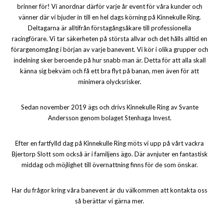
brinner för! Vi anordnar därför varje år event för våra kunder och
vänner där vi bjuder in till en hel dags körning på Kinnekulle Ring.
Deltagarna är alltifrån förstagångsåkare till professionella
racingförare. Vi tar säkerheten på största allvar och det hålls alltid en
förargenomgång i början av varje banevent. Vi kör i olika grupper och
indelning sker beroende på hur snabb man är. Detta för att alla skall
känna sig bekväm och få ett bra flyt på banan, men även för att
minimera olycksrisker.
Sedan november 2019 ägs och drivs Kinnekulle Ring av Svante
Andersson genom bolaget Stenhaga Invest.
Efter en fartfylld dag på Kinnekulle Ring möts vi upp på vårt vackra
Bjertorp Slott som också är i familjens ägo. Där avnjuter en fantastisk
middag och möjlighet till övernattning finns för de som önskar.
Har du frågor kring våra banevent är du välkommen att kontakta oss
så berättar vi gärna mer.