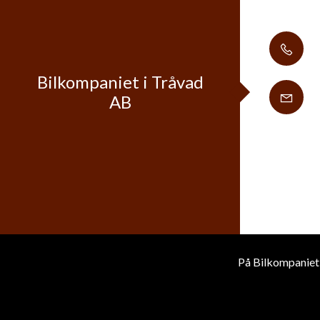
Bilkompaniet i Tråvad
AB
På Bilkompaniet 
© 2026 Bilkompaniet i Tråvad AB. All rights reserved.
Visa sitemap
P