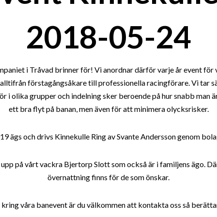
2018-05-24
aniet i Tråvad brinner för! Vi anordnar därför varje år event för vå
ltifrån förstagångsåkare till professionella racingförare. Vi tar sä
r i olika grupper och indelning sker beroende på hur snabb man är.
ett bra flyt på banan, men även för att minimera olycksrisker.
9 ägs och drivs Kinnekulle Ring av Svante Andersson genom bolag
 upp på vårt vackra Bjertorp Slott som också är i familjens ägo. Dä
övernattning finns för de som önskar.
 kring våra banevent är du välkommen att kontakta oss så berättar