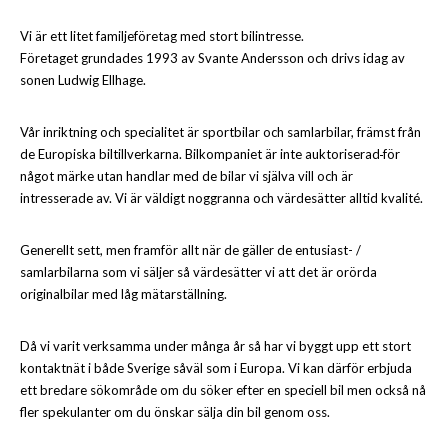
Vi är ett litet familjeföretag med stort bilintresse.
Företaget grundades 1993 av Svante Andersson och drivs idag av
sonen Ludwig Ellhage.
Vår inriktning och specialitet är sportbilar och samlarbilar, främst från
de Europiska biltillverkarna. Bilkompaniet är inte auktoriserad
för
något märke utan handlar med de bilar vi själva vill och är
intresserade av. Vi är väldigt noggranna och värdesätter alltid kvalité.
Generellt sett, men framför allt när de gäller de entusiast- /
samlarbilarna som vi säljer så värdesätter vi att det är orörda
originalbilar med låg mätarställning.
Då vi varit verksamma under många år så har vi byggt upp ett stort
kontaktnät i både Sverige såväl som i Europa. Vi kan därför erbjuda
ett bredare sökområde om du söker efter en speciell bil men också nå
fler spekulanter om du önskar sälja din bil genom oss.