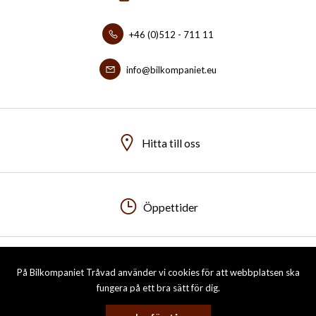
+46 (0)512 - 711 11
info@bilkompaniet.eu
Hitta till oss
Öppettider
På Bilkompaniet Tråvad använder vi cookies för att webbplatsen ska
Visa sitemap
Personuppgiftspolicy
fungera på ett bra sätt för dig.
© 2026 Bilkompaniet i Tråvad AB. All rights reserved.