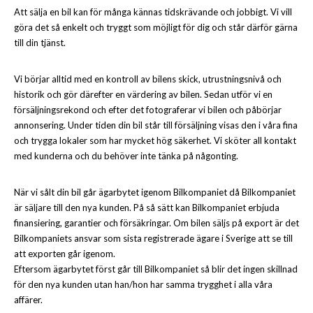
Att sälja en bil kan för många kännas tidskrävande och jobbigt. Vi vill
göra det så enkelt och tryggt som möjligt för dig och står därför gärna
till din tjänst.
Vi börjar alltid med en kontroll av bilens skick, utrustningsnivå och
historik och gör därefter en värdering av bilen. Sedan utför vi en
försäljningsrekond och efter det fotograferar vi bilen och påbörjar
annonsering. Under tiden din bil står till försäljning visas den i våra fina
och trygga lokaler som har mycket hög säkerhet. Vi sköter all kontakt
med kunderna och du behöver inte tänka på någonting.
När vi sålt din bil går ägarbytet igenom Bilkompaniet då Bilkompaniet
är säljare till den nya kunden. På så sätt kan Bilkompaniet erbjuda
finansiering, garantier och försäkringar. Om bilen säljs på export är det
Bilkompaniets ansvar som sista registrerade ägare i Sverige att se till
att exporten går igenom.
Eftersom ägarbytet först går till Bilkompaniet så blir det ingen skillnad
för den nya kunden utan han/hon har samma trygghet i alla våra
affärer.