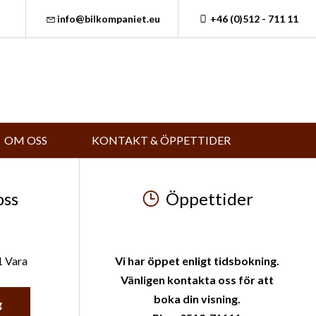
info@bilkompaniet.eu
+46 (0)512 - 711 11
OM OSS
KONTAKT & ÖPPETTIDER
oss
Öppettider
1 Vara
Vi har öppet enligt tidsbokning.
Vänligen kontakta oss för att
boka din visning.
g