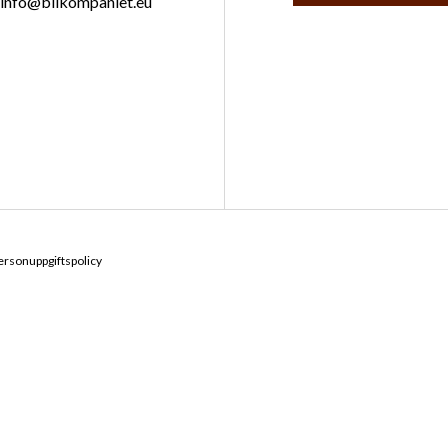
info@bilkompaniet.eu
ersonuppgiftspolicy