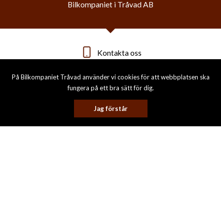
Bilkompaniet i Tråvad AB
Kontakta oss
På Bilkompaniet Tråvad använder vi cookies för att webbplatsen ska
+46 (0)512 - 711 11
fungera på ett bra sätt för dig.
info@bilkompaniet.eu
Jag förstår
Hitta till oss
Öppettider