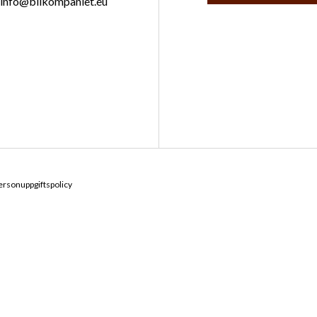
info@bilkompaniet.eu
ersonuppgiftspolicy