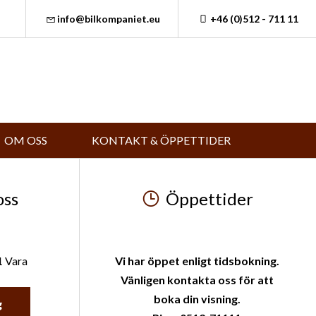
info@bilkompaniet.eu
+46 (0)512 - 711 11
OM OSS
KONTAKT & ÖPPETTIDER
oss
Öppettider
1 Vara
Vi har öppet enligt tidsbokning.
Vänligen kontakta oss för att
boka din visning.
g