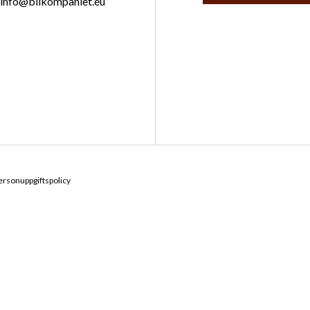
info@bilkompaniet.eu
ersonuppgiftspolicy