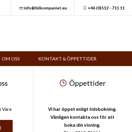
info@bilkompaniet.eu
+46 (0)512 - 711 11
OM OSS
KONTAKT & ÖPPETTIDER
oss
Öppettider
1 Vara
Vi har öppet enligt tidsbokning.
Vänligen kontakta oss för att
boka din visning.
g