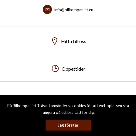
info@bilkompaniet.eu
Hitta till oss
Öppettider
Visa sitemap
Personuppgiftspolicy
På Bilkompaniet Tråvad använder vi cookies för att webbplatsen ska
© 2026 Bilkompaniet i Tråvad AB. All rights reserved.
fungera på ett bra sätt för dig.
Jag förstår