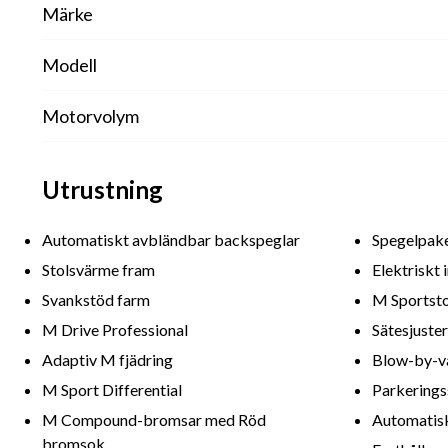
Märke
Modell
Motorvolym
Utrustning
Automatiskt avbländbar backspeglar
Spegelpak
Stolsvärme fram
Elektriskt 
Svankstöd farm
M Sportsto
M Drive Professional
Sätesjuste
Adaptiv M fjädring
Blow-by-v
M Sport Differential
Parkerings
M Compound-bromsar med Röd
Automatisk
bromsok