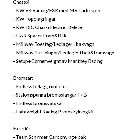
Chasssi:
- KW V4 Racing/EXR med MR fjaderspec
- KW Topplagringar
- KW ESC Chassi Electric Deleter
- H&R Spacer Fram&Bak
- Millway Toestag/Ledlager i bakvagn
- Millway Bussningar/Ledlager i bak&framvagn
- Setup+Cornerweight av Manthey Racing
Bromsar:
- Endless belägg runt om
- Stalomspunna bromsslangar F+B
- Endless bromsvatska
- Lightweight Racing Bromskylningkit
Exteriör:
- Team Schirmer Carbonvinge bak