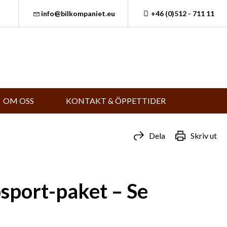
info@bilkompaniet.eu
+46 (0)512 - 711 11
OM OSS
KONTAKT & ÖPPETTIDER
Dela
Skriv ut
port-paket – Se