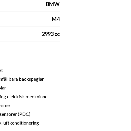
BMW
M4
2993 cc
et
infällbara backspeglar
lar
ring elektrisk med minne
ärme
sensorer (PDC)
 luftkonditionering