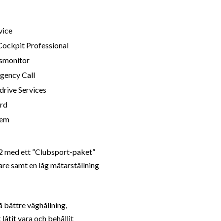
vice
ockpit Professional
smonitor
gency Call
rive Services
rd
tem
 med ett ”Clubsport-paket”
are samt en låg mätarställning
 bättre väghållning,
åtit vara och behållit