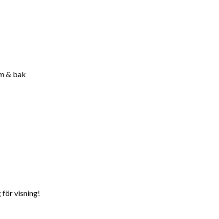
am & bak
 för visning!