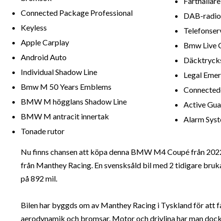
Farthållare
Connected Package Professional
DAB-radio
Keyless
Telefonser
Apple Carplay
Bmw Live C
Android Auto
Däcktryck
Individual Shadow Line
Legal Emer
Bmw M 50 Years Emblems
Connectedd
BMW M högglans Shadow Line
Active Gua
BMW M antracit innertak
Alarm Sys
Tonade rutor
Nu finns chansen att köpa denna BMW M4 Coupé från 2022
från Manthey Racing. En svensksåld bil med 2 tidigare bruk
på 892 mil.
Bilen har byggds om av Manthey Racing i Tyskland för att få
aerodynamik och bromsar. Motor och drivlina har man dock l