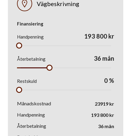
Vägbeskrivning
Finansiering
193 800
kr
Handpenning
36
mån
Återbetalning
0
%
Restskuld
Månadskostnad
23919
kr
Handpenning
193 800
kr
Återbetalning
36
mån