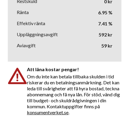
Restskuld
0
kr
Ränta
6.95
%
Effektiv ränta
7.41
%
Uppläggningsavgift
592
kr
Aviavgift
59
kr
Att låna kostar pengar!
Om du inte kan betala tillbaka skulden i tid
riskerar du en betalningsanmärkning. Det kan
leda till svårigheter att få hyra bostad, teckna
abonnemang och få nya lån. För stöd, vänd dig
till budget- och skuldrådgivningen i din
kommun. Kontaktuppgifter finns på
konsumentverket.se
.