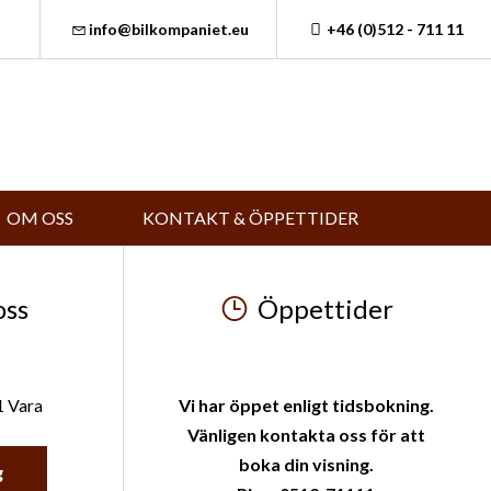
info@bilkompaniet.eu
+46 (0)512 - 711 11
OM OSS
KONTAKT & ÖPPETTIDER
oss
Öppettider
1 Vara
Vi har öppet enligt tidsbokning.
Vänligen kontakta oss för att
boka din visning.
g