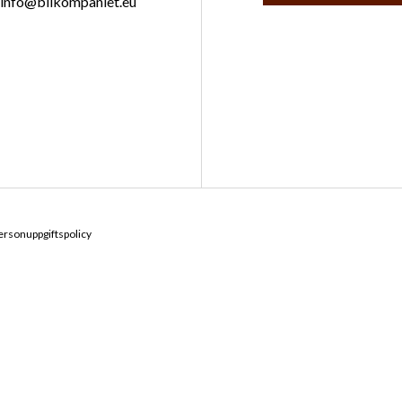
info@bilkompaniet.eu
ersonuppgiftspolicy