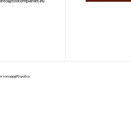
info@bilkompaniet.eu
ersonuppgiftspolicy