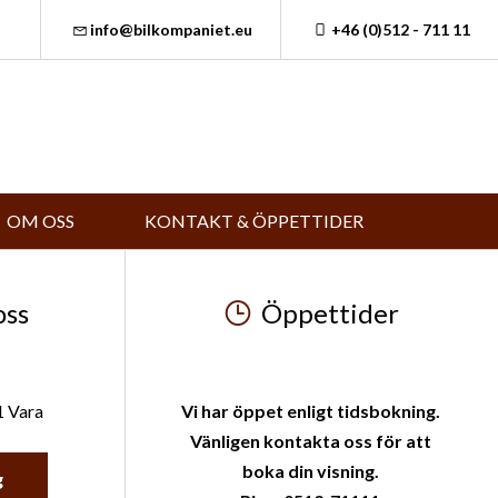
info@bilkompaniet.eu
+46 (0)512 - 711 11
OM OSS
KONTAKT & ÖPPETTIDER
oss
Öppettider
1 Vara
Vi har öppet enligt tidsbokning.
Vänligen kontakta oss för att
boka din visning.
g