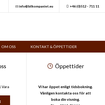
info@bilkompaniet.eu
+46 (0)512 - 711 11
OM OSS
KONTAKT & ÖPPETTIDER
oss
Öppettider
1 Vara
Vi har öppet enligt tidsbokning.
Vänligen kontakta oss för att
boka din visning.
g