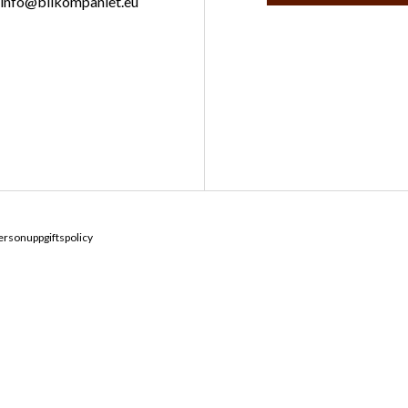
info@bilkompaniet.eu
ersonuppgiftspolicy